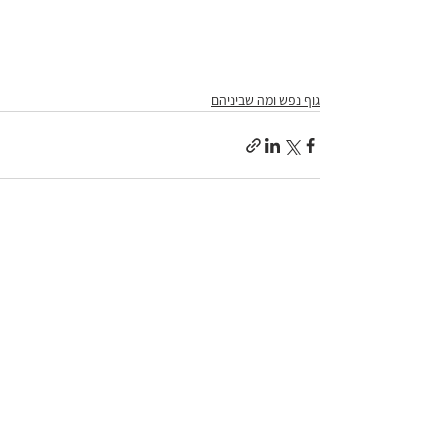
גוף נפש ומה שביניהם
הצג הכול
פוסטים אחרונים