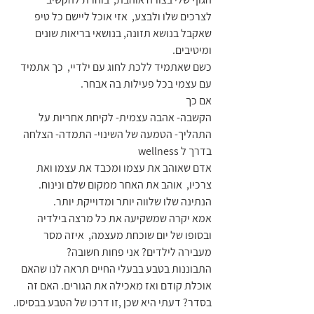
לצרכים שלו ולבצע,  אזי אוכל ליישם כל טיפ 
שאקבל בנושא תזונה, בנושאי בריאות שונים 
ומיטיבים.
כשם שאתמיד ללכת לחוג עם ילדיי,  כך אתמיד 
עם עצמי בכל פעילות בה אבחר.
אם כך
הקשבה- אהבה עצמית- לקיחת אחריות על 
התהליך- הטמעה של השינוי- התמדה- הצלחה 
בדרך ל wellness
אדם שאוהב את עצמו ומכבד את עצמו ואת 
צרכיו,  אוהב את האחר ממקום שלם ונינוח.  
הנתינה שלו שלווה יותר ומדוייקת יותר.
אמא יקרה שמשקיעה את כל מרצה בילדיה 
ובסופו של יום שוכחת מעצמה,  איזה מסר 
מעבירה לילדים? אני פחות חשובה?
התבוננות בטבע בבעלי החיים תראה לנו שהאם 
אוכלת קודם ואז מאכילה את הגורים. האם זה 
בסדר? דעתי היא שכן ,זו דרכו של הטבע בבסיסו.