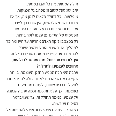
תולה המטופל את כל יהבו במטפל.  
יתכן שמטפל קשוב ומנוסה בעל טכניקות 
מופלאות יוכל לחולל פלאים לזמן מה,  אך אם 
מדובר בשינוי של ממש,  אין שום דרך לייצר 
עקביות והמשכיות ברגע שמערכת היחסים 
הפנימית של האדם עם עצמו לוקה בחסר.
רק במצב בו לוקח האדם אחריות על חייו ומחובר 
לתהליך  אזי השינוי יוטמע ויבטיח שיוכל 
להתמודד עם עניינים מסוגים שונים בהצלחה.
איך לוקחים אחריות?  מה מאפשר לנו להיות 
מחויבים לעצמינו ולתהליך?
אהבה היא הכח המניע החזק והעוצמתי ביותר 
שקיים. כשם שאהבתנו לאחר יכולה להזיז אותנו 
לפעול בדרכים שונות,  לעתים מפתיעות 
בעוצמתן,  כך על אחת כמה וכמה אהבה שנפנה 
אל עצמינו פנימה תחולל ותייצר שינוי ברמה 
בסיסית ושורשית.
כשאני קובעת עם עצמי עבור עצמי להתייחס אל 
הגוף שלי בצורה אוהבת,  בוחרת להקשיב 