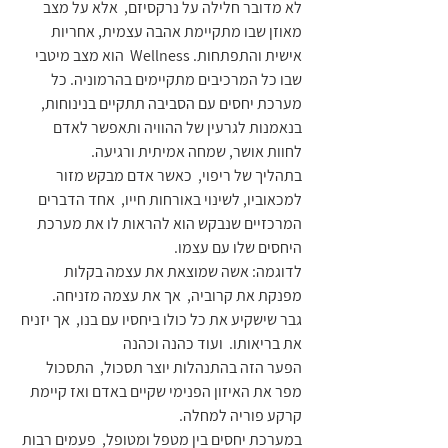
לא מדובר חלילה על נרקסיזם,  אלא על מצב 
מאוזן שבו מתקיימת אהבה עצמית, אחריות 
אישית והתפתחות. Wellness  הוא מצב מיטבי 
שבו כל המרכיבים מתקיימים בהרמוניה. כל 
מערכת יחסים עם הסביבה תתקיים בנינוחות,  
בנאמנות לגרעין של ההוויה ותאפשר לאדם 
לחוות אושר, שמחה אמיתית ורגיעה.
בתהליך של ריפוי,  כאשר אדם מבקש מזור 
למכאוביו, לשינוי באורחות חייו,  אחד הדברים 
המרכזיים שנבקש הוא להראות לו את מערכת 
היחסים שלו עם עצמו.
לדוגמה: אשה שמוצאת את עצמה בקלות 
מפנקת את קרוביה,  אך את עצמה מזניחה.  
גבר שישקיע את כל כולו ביחסיו עם בנו,  אך יזניח 
את בריאותו.  ועוד כהנה וכהנה
הפער הזה בהתנהלות יוצר תסכול,  התסכול 
מפר את האיזון הפנימי שקיים באדם ואז קיימת 
קרקע פוריה למחלה.
במערכת יחסים בין מטפל ומטופל,  פעמים רבות 