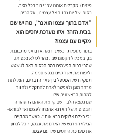
פיזית)  מקבלים אותנו עפ"י רוב בכל מצב.  
בסופו של יום נחזור אל עצמינו,  אל הבית   
"אדם בתוך עצמו הוא גר",  מה יש שם 
בבית הזה?  איזו מערכת יחסים הוא 
מקיים עם עצמו?
בתור מטפלת,  כשאני רואה אדם אני מתבוננת 
בו,  במכלול הקסום שבו. בהחלט לא בכסותו. 
שהרי רבות הפעמים בהם הכסות באה לטשטש 
וליפות את אשר קיים בנפש פנימה.
תפקידו של המטפל בין שאר הדברים,  הוא לתת 
מרחב מוגן ולאפשר לאדם להתקלף ולחזור 
למהות הראשונית שלו. 
שם נמצא הלב -  שם קיימת האהבה הטהורה 
והבסיסית של האדם- אהבתו לעצמו ואז לבוראו-
"כי בצלם אלוקים ברא אותו". כאשר מתקיים 
הגילוי המרגש של האדם את עצמו,  יוכל לבחון 
את מערכת היחסים שלו עם עצמו.  