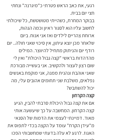
רגעי, את כאב הראש פטרתי כ"מיגרנה" ונחתי 
חצי יום בבית. 
בבוקר המחרת, כשהייתי מטושטשת, כל שיכולתי 
לחשוב עליו הוא לסגור ראיון וכמה הגהות, 
ארוחת צהריים לילדים ואז אני אנוח. ביום 
שלאחר מכן יוצא עיתון, אין סיכוי שאני חולה.. יום 
רודף יום והניתוק מתחיל להיווצר. המילים 
מהדהדות בראשי "קצה גבול היכולת" ואין לי 
שום רצון לעצור ולהקשיב. אני בעשייה מבורכת 
שאני אוהבת ונהנית ממנה, אני מוקפת באנשים 
נפלאים, משלבת שני תחומים אהובים עלי, מה 
יכול להשתבש?
קצה הקרחון
אם את קצה גבול היכולת סרבתי להבין, הגיע 
קצה הקרחון. המחשבה על כך שיעשעה אותי 
מאוד. דמיינתי לעצמי את הדמות של הסנאי 
מ"עידן הקרח" עומד על הקצה בכדי לתפוס את 
האגוז. לרגע לא עלה בדעתי שמחשבותי הפכו 