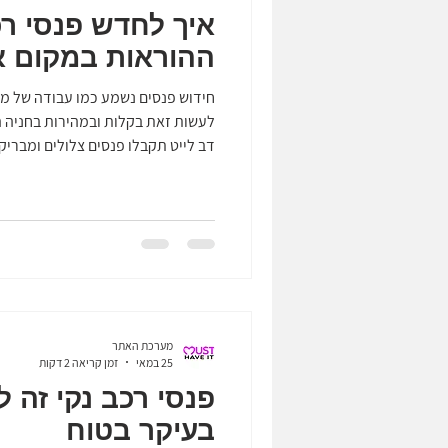
איך לחדש פנסי רכ
ההוראות במקום 
חידוש פנסים נשמע כמו עבודה של מ
לעשות זאת בקלות ובמהירות בחניה ה
דב לייט תקבלו פנסים צלולים ומבריקי
קודם ובלי ציוד מקצועי יקר. אספנו 
מהמדריך הרשמי, כולל דגשים שחשוב 
שמתחילים – 3 דברים שחשוב
את הטיפול מיד לאחר נסיעה ממושכ
צהובים, חלביים או עמומים – היא אינ
במידה
מערכת האתר
25 במאי
זמן קריאה 2 דקות
פנסי רכב נקי זה ל
בעיקר בטוח