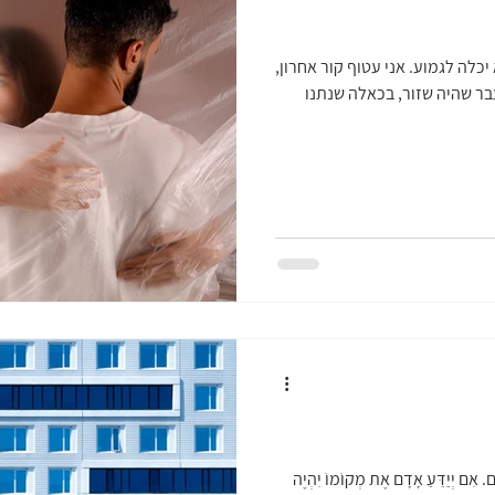
לה לגמוע. אני עטוף קור אחרון,
עבר שהיה שזור, בכאלה שנתנו
. אִם יְיַדֵּעַ אָדָם אֶת מְקוֹמוֹ יִהְיֶה