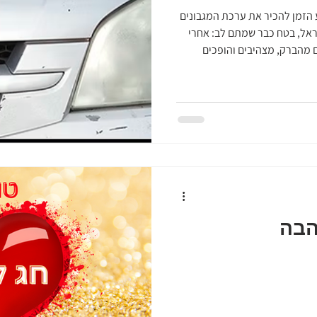
 הזמן להכיר את ערכת המגבונים
שראל, בטח כבר שמתם לב: אחרי
 מהברק, מצהיבים והופכים
 סיכון בטיחותי של ממש. נסיעה
צהבים מפחיתה את שדה הראייה
ההפך – האור מתפזר ולא מגיע
בלי פנסים תקינים, אתם עלולים
ים פנסים שלמים (מחיר מופקע
הבה