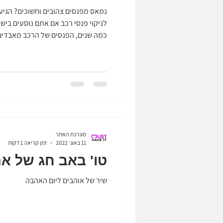
נמאס מפנסים צהובים וחשוכים? הגיע
לניקוי פנסי רכב אם אתם נוסעים בי
כמה שנים, הפנסים של הרכב מאבדים
לעכורים. זה לא רק עניין אסתטי – זה
עם פנסים מחוספסים, אטומים או מו
שלכם בלילה ומסנוורת פחות? בדיוק 
לכביש כמו שצריך. והחלק הכי כואב? 
להיפסל בטסט. אז מה עושים? מחליפ
של מ
מערכת האתר
11 באוג׳ 2022
זמן קריאה 1 דקות
טו' באב חג של א
שיר של אוהבים ליום האהבה