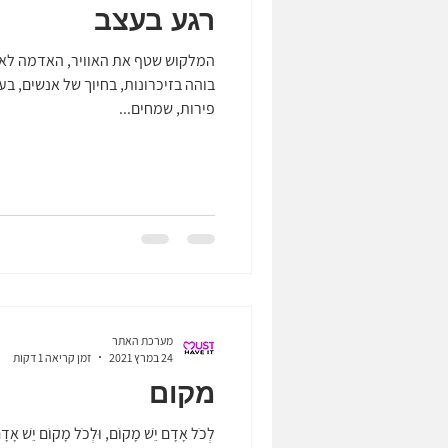
רגע בעצב
המלקוש שטף את האוויר, האדמה לא יכ
בוהה בזיכרונות, בחיוך של אנשים, ב
פירות, שמחים...
מערכת האתר
24 במרץ 2021
זמן קריאה 1 דקות
מקום
לְכֹל אָדָם יֵשׁ מָקוֹם, וּלְכֹל מָקוֹם יֵשׁ אָדָם