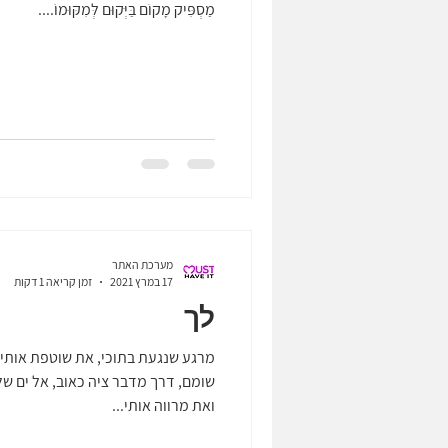
מַסְפִּיק מָקוֹם בַּיְּקוּם לְּמִקּוּמוֹ....
מערכת האתר
17 במרץ 2021
זמן קריאה 1 דקות
לך
מרגע שנגעת בתוכי, את שוטפת אותי א
שומם, דרך מדבר ציה כאוב, אל ים של
ואת מרווה אותי...