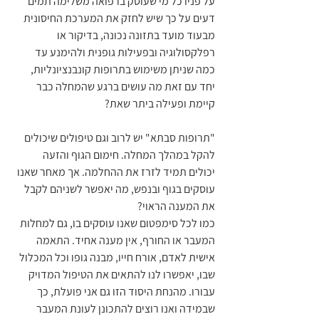
על פניו כל מי שעוסק ברפואה משלימה תמים 
דעים על כך שיש לחזק את המערכת החיסונית 
מבעוד מועד בתזונה נכונה, בדיקור או 
רפלקסולוגיה ובפעילות גופנית ולהימנע עד 
כמה שניתן משימוש בתרופות קונבנציונליות, 
יחד עם זאת מה עושים ברגע שהמחלה כבר 
קיימת ופעילה ביתר שאת?
"תרופות סבתא" יש לרוב וגם טיפולים שיכולים 
להקל במהלך המחלה. חימום הגוף והזעה 
יכולים תמיד לזרז את ההחלמה. אך מאחר שאנו 
עוסקים בגוף ובנפש, מה יאפשר לשניהם לקבל 
את המענה הראוי? 
כמו לכל סימפטום שאנו עוסקים בו, גם למחלות 
המעבר או החורף, אין מענה אחיד. התאמה 
אישית לאדם, אורח חייו, מבנה גופו וכל המכלול 
שבו, יאפשרו לנו להתאים את הטיפול המדויק 
עבורו. מהנחת היסוד הזו גם אני פועלת, כך 
שבמידה ואנו רוצים להתכונן לעונת המעבר 