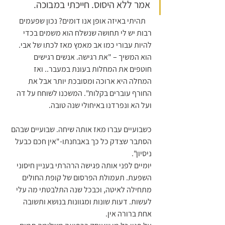
אמר ללא היסוס. חייכתי במבוכה.    
    תהיתי באיזה אופן אנו דומים? נכון שפעמים 
רבות יש לי תחושה שנשלח הוא משמים בכדי 
להיות עבורי כמו אב מאמץ מאז לכתו של אבי. 
הוא המשיך – "את רגישה. אנשים רגישים 
חוטפים את המחלות בעונת במעבר.. ואז 
המחלה היא ארוכה ומסובכת יותר אבל את 
החורף עוברים בקלות". המשכנו לשוחח על דה 
ועל הא ונפרדנו באיחולי שנה טובה. 
כשבועיים עברו מאז אותה שיחה. שבועיים שבהם 
הסתבר שצדק כל כך באבחנתו-"אין חכם כבעל 
ניסיון". 
יומיים לפני אותה פגישה הרהרתי בעניין חיסוני 
השפעת. תעמולת הפרסום של קופת החולים 
מתחילה לאיטה, וכבכל שנה התלבטתי מה עלי 
לעשות. דעות שונות ומגוונות בנושא ותשובה 
אחת ברורה אין. 